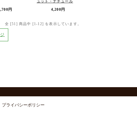
ュット・ナチュール
2,700円
4,200円
全 [
51
] 商品中 [
1
-
12
] を表示しています。
ージ
プライバシーポリシー