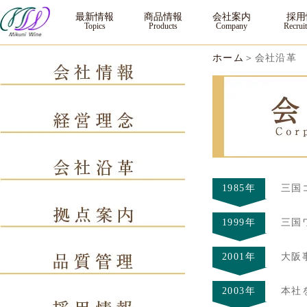
｜三国ワイン
最新情報
商品情報
会社案内
採用
ホーム
＞会社沿革
1985年
三国
1999年
三国
2001年
大阪
2003年
本社