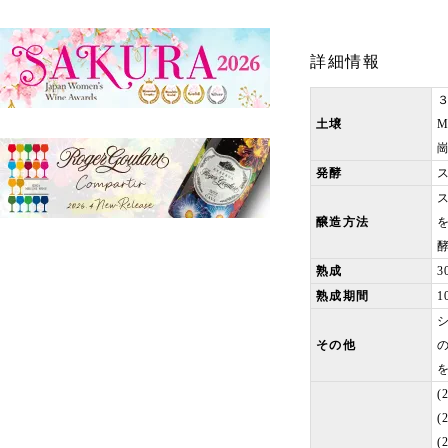
詳細情報
土壌
M
発酵
醸造方法
熟成
3
熟成期間
1
シ
その他
(
(