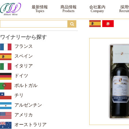
ギフト IM-23100 ｜ ワイン ｜三国ワイン
最新情報
商品情報
会社案内
採用
ワイナリーから探す
フランス
スペイン
イタリア
ドイツ
ポルトガル
チリ
アルゼンチン
アメリカ
オーストラリア