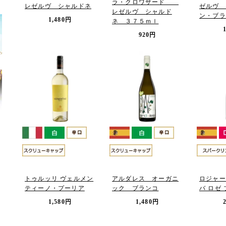
ラ・クロワザード
レゼルヴ シャルドネ
ゼルヴ 
レゼルヴ シャルド
ン・ブラ
1,480円
ネ ３７５ｍｌ
920円
トゥルッリ ヴェルメン
アルダレス オーガニ
ロジャー
ティーノ・プーリア
ック ブランコ
バ ロゼ
1,580円
1,480円