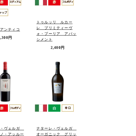
トゥルッリ ルカー
レ プリミティーヴ
アンティコ
ォ・プーリア アパッ
2,300円
シメント
2,400円
レ・ヴェルガ
ナターレ・ヴェルガ
ノ・アッルー
オーガニック グリッ