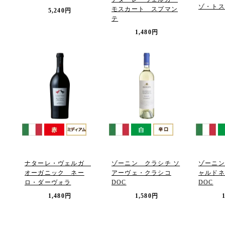
ゾ・トス
モスカート スプマン
5,240円
テ
1,480円
ナターレ・ヴェルガ
ゾーニン クラシチ ソ
ゾーニン
オーガニック ネー
アーヴェ・クラシコ
ャルドネ
ロ・ダーヴォラ
DOC
DOC
1,480円
1,580円