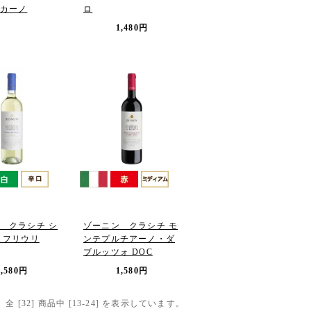
カーノ
ロ
1,480円
 クラシチ シ
ゾーニン クラシチ モ
 フリウリ
ンテプルチアーノ・ダ
ブルッツォ DOC
1,580円
1,580円
全 [
32
] 商品中 [
13
-
24
] を表示しています。