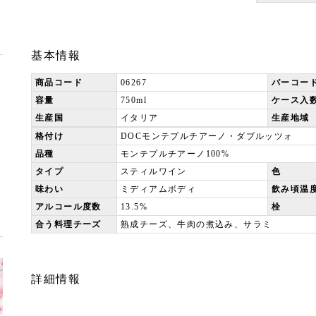
基本情報
商品コード
06267
バーコー
容量
750ml
ケース入
生産国
イタリア
生産地域
格付け
DOCモンテプルチアーノ・ダブルッツォ
品種
モンテプルチアーノ100%
タイプ
スティルワイン
色
味わい
ミディアムボディ
飲み頃温
アルコール度数
13.5%
栓
合う料理チーズ
熟成チーズ、牛肉の煮込み、サラミ
詳細情報