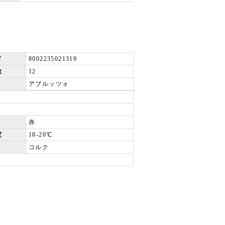
ド
8002235021319
数
12
アブルッツォ
赤
度
18-20℃
コルク