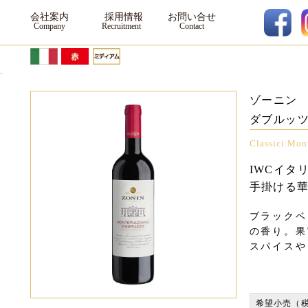
ワイン
会社案内
採用情報
お問い合せ
ゾーニン 
ダブルッツ
Classici Mon
IWCイタ
手掛ける
ブラックベ
の香り。果
スパイスや
希望小売（