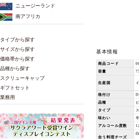
ニュージーランド
南アフリカ
タイプから探す
サイズから探す
基本情報
価格帯から探す
商品コード
0
品種から探す
容量
7
スクリューキャップ
生産国
ギフトセット
格付け
業務用
品種
タイプ
味わい
アルコール度数
1
合う料理チーズ