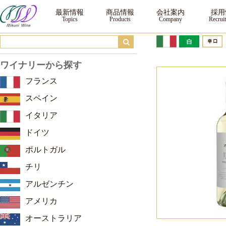
ゾーニン クラシチ ピノ・グリージョ フリウリ DOC ｜ ワイン ｜三国ワイン
最新情報
商品情報
会社案内
採用
ワイナリーから探す
フランス
スペイン
イタリア
ドイツ
ポルトガル
チリ
アルゼンチン
アメリカ
オーストラリア