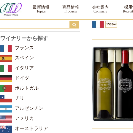
ギフト FR-2460 ｜ ワイン ｜三国ワイン
最新情報
商品情報
会社案内
採用
ワイナリーから探す
フランス
スペイン
イタリア
ドイツ
ポルトガル
チリ
アルゼンチン
アメリカ
オーストラリア