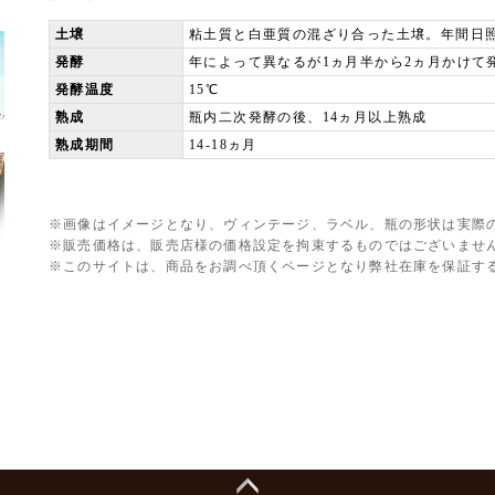
土壌
粘土質と白亜質の混ざり合った土壌。年間日照
発酵
年によって異なるが1ヵ月半から2ヵ月かけて
発酵温度
15℃
熟成
瓶内二次発酵の後、14ヵ月以上熟成
熟成期間
14-18ヵ月
※画像はイメージとなり、ヴィンテージ、ラベル、瓶の形状は実際
※販売価格は、販売店様の価格設定を拘束するものではございませ
※このサイトは、商品をお調べ頂くページとなり弊社在庫を保証す