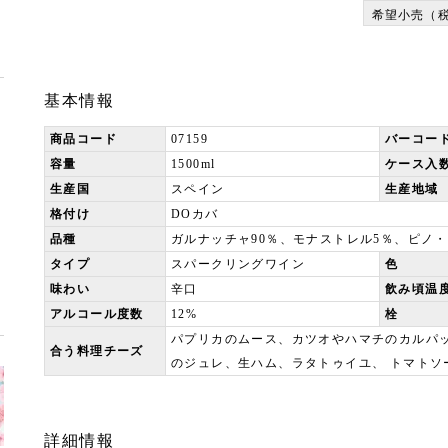
希望小売（
基本情報
商品コード
07159
バーコー
容量
1500ml
ケース入
生産国
スペイン
生産地域
格付け
DOカバ
品種
ガルナッチャ90％、モナストレル5％、ピノ・
タイプ
スパークリングワイン
色
味わい
辛口
飲み頃温
アルコール度数
12%
栓
パプリカのムース、カツオやハマチのカルパ
合う料理チーズ
のジュレ、生ハム、ラタトゥイユ、 トマトソ
詳細情報