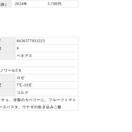
2024年
5,700円
税抜）
ド
8436577931225
数
6
ペネデス
ノワール5％
ロゼ
度
7℃-10℃
コルク
ッチョ、冷製のカペリーニ、フルーツトマト
ースパスタ、ウナギの炊き込みご飯