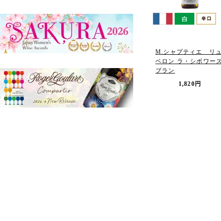
M.シャプティエ リ
ベロン ラ・シボワー
ブラン
1,820円