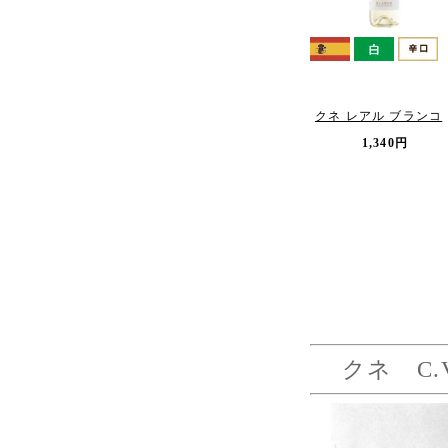
クネ レアル ブランコ
1,340円
クネ C.V.N