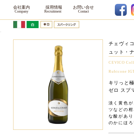
ワイン
会社案内
採用情報
お問い合せ
チェヴィコ
ュット・
CEVICO Colle
Rubicone IGT
キリっと
ゼロ スプ
淡く黄色が
ツなどの柑
な酸があり
のかにほろ