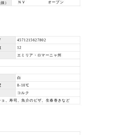
ＮＶ
オープン
税抜）
ド
4571215627802
数
12
エミリア・ロマーニャ州
白
度
8-10℃
コルク
チョ、寿司、魚介のピザ、生春巻きなど