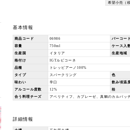
希望小売（
基本情報
商品コード
06986
バーコー
容量
750ml
ケース入
生産国
イタリア
生産地域
格付け
IGTルビコーネ
品種
トレッビアーノ100%
タイプ
スパークリング
色
味わい
辛口
飲み頃温
アルコール度数
12%
栓
合う料理チーズ
アペリティフ、カプレーゼ、真鯛のカルパッ
詳細情報