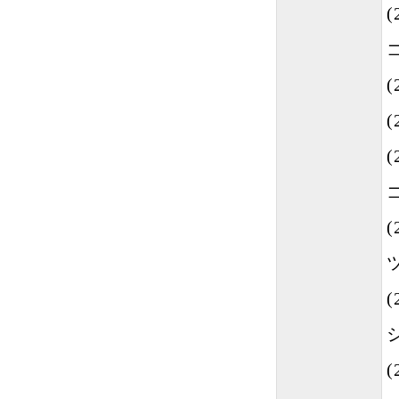
(
(
(