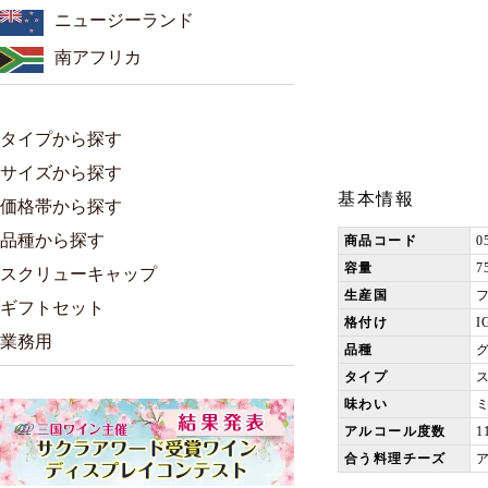
ニュージーランド
南アフリカ
タイプから探す
サイズから探す
基本情報
価格帯から探す
品種から探す
商品コード
0
容量
7
スクリューキャップ
生産国
ギフトセット
格付け
I
業務用
品種
タイプ
味わい
アルコール度数
1
合う料理チーズ