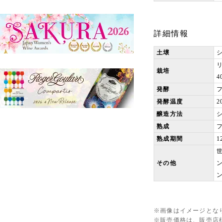
詳細情報
土壌
栽培
4
発酵
発酵温度
2
醸造方法
熟成
熟成期間
1
その他
※画像はイメージとな
※販売価格は、販売店