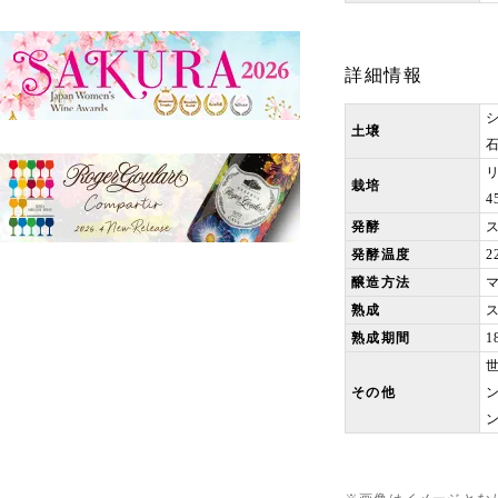
詳細情報
土壌
栽培
4
発酵
発酵温度
2
醸造方法
熟成
熟成期間
その他