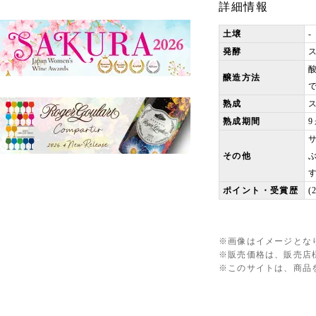
詳細情報
土壌
-
発酵
醸造方法
熟成
熟成期間
その他
ポイント・受賞歴
(
※画像はイメージとな
※販売価格は、販売店
※このサイトは、商品