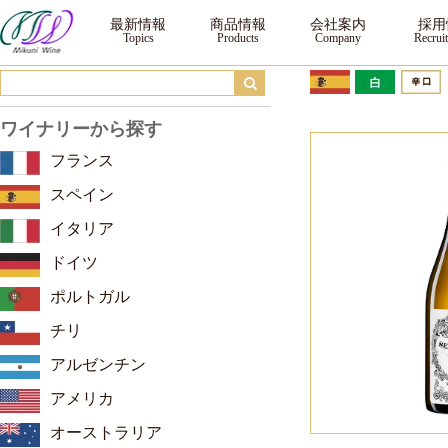
セデ エ フェーム パロミノ ｜ ワイン ｜三国ワイン
最新情報
商品情報
会社案内
採用
ワイナリーから探す
フランス
スペイン
イタリア
ドイツ
ポルトガル
チリ
アルゼンチン
アメリカ
オーストラリア