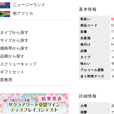
ニュージーランド
基本情報
南アフリカ
取扱い
商品コード
0
容量
7
タイプから探す
生産国
サイズから探す
格付け
価格帯から探す
品種
品種から探す
タイプ
スクリューキャップ
味わい
アルコール度数
1
ギフトセット
合う料理チーズ
業務用
詳細情報
土壌
発酵