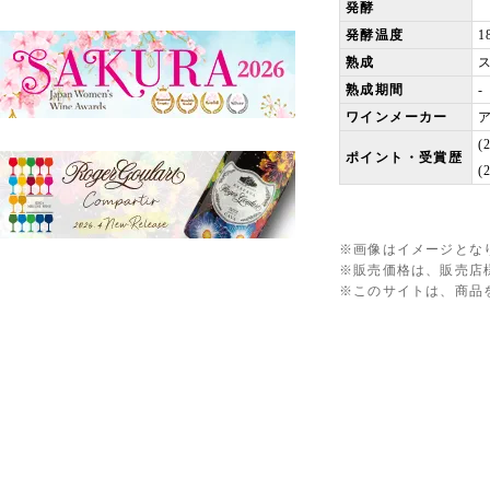
発酵
発酵温度
1
熟成
熟成期間
-
ワインメーカー
(
ポイント・受賞歴
(
※画像はイメージとな
※販売価格は、販売店
※このサイトは、商品