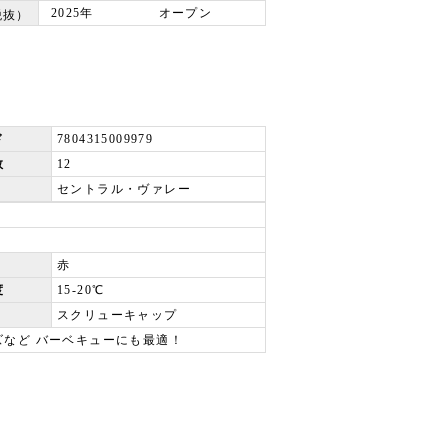
2025年
オープン
税抜）
ド
7804315009979
数
12
セントラル・ヴァレー
赤
度
15-20℃
スクリューキャップ
など バーベキューにも最適！