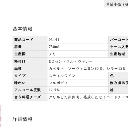
希望小売（
基本情報
商品コード
03141
バーコー
容量
750ml
ケース入
生産国
チリ
生産地域
格付け
DOセントラル・ヴァレー
品種
カベルネ・ソーヴィニヨン85％、シラー15％
タイプ
スティルワイン
色
味わい
フルボディ
飲み頃温
アルコール度数
12.5%
栓
合う料理チーズ
グリルした赤身肉、熟成したセミハードチーズ
詳細情報