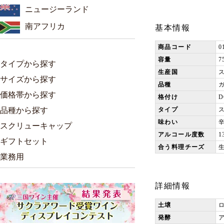
ニュージーランド
南アフリカ
基本情報
商品コード
0
容量
7
タイプから探す
生産国
サイズから探す
品種
価格帯から探す
格付け
D
品種から探す
タイプ
味わい
スクリューキャップ
アルコール度数
1
ギフトセット
合う料理チーズ
業務用
詳細情報
土壌
発酵
ア