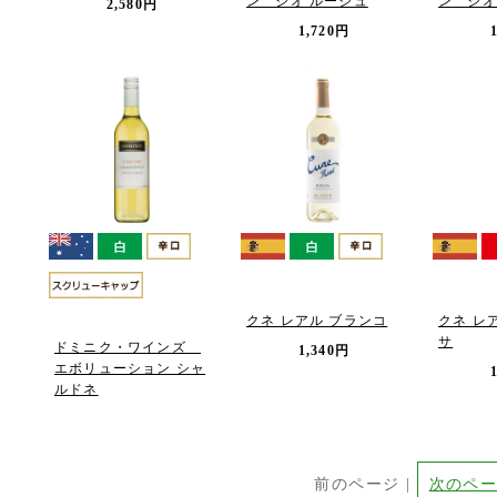
ン ジオ ルージュ
ン ジオ
2,580円
1,720円
クネ レアル ブランコ
クネ レ
サ
ドミニク・ワインズ
1,340円
エボリューション シャ
ルドネ
前のページ |
次のペ