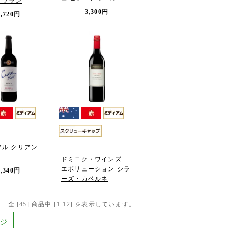
 ブラン
3,300円
1,720円
アル クリアン
ドミニク・ワインズ
エボリューション シラ
1,340円
ーズ・カベルネ
全 [
45
] 商品中 [
1
-
12
] を表示しています。
ージ