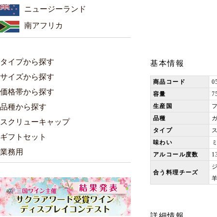
ニュージーランド
南アフリカ
タイプから探す
基本情報
サイズから探す
商品コード
0
価格帯から探す
容量
7
品種から探す
生産国
品種
ガ
スクリューキャップ
タイプ
ギフトセット
味わい
業務用
アルコール度数
1
合う料理チーズ
詳細情報