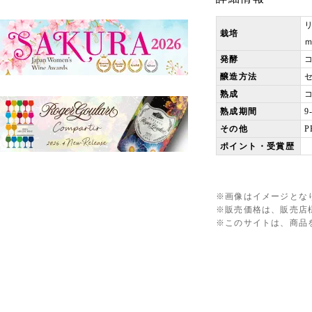
栽培
ｍ
発酵
醸造方法
熟成
熟成期間
9
その他
P
ポイント・受賞歴
※画像はイメージとな
※販売価格は、販売店
※このサイトは、商品