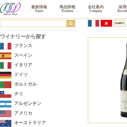
M.シャプティエ サン・ジョセフ レ・グラニリット ルージュ ｜ ワイン ｜三国
最新情報
商品情報
会社案内
採用
ワイナリーから探す
フランス
スペイン
イタリア
ドイツ
ポルトガル
チリ
アルゼンチン
アメリカ
オーストラリア