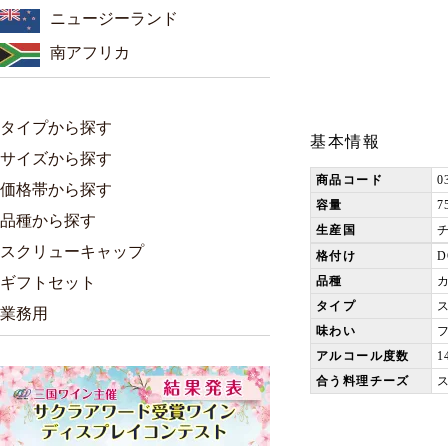
ニュージーランド
南アフリカ
タイプから探す
基本情報
サイズから探す
商品コード
0
価格帯から探す
容量
7
品種から探す
生産国
スクリューキャップ
格付け
ギフトセット
品種
タイプ
業務用
味わい
アルコール度数
1
合う料理チーズ