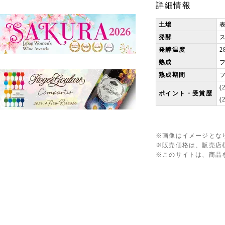
詳細情報
土壌
発酵
発酵温度
2
熟成
熟成期間
(
ポイント・受賞歴
(
※画像はイメージとな
※販売価格は、販売店
※このサイトは、商品