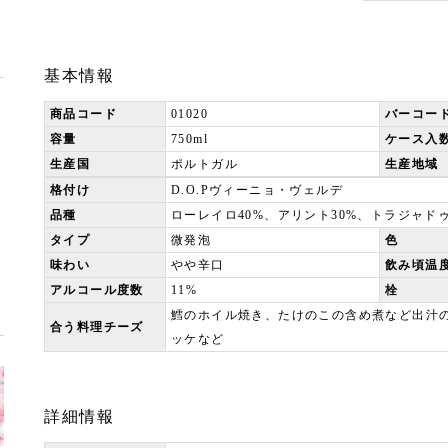
基本情報
商品コード
01020
バーコー
容量
750ml
ケース入
生産国
ポルトガル
生産地域
格付け
D.O.Pヴィーニョ・ヴェルデ
品種
ローレイロ40%、アリント30%、トラジャドゥ
タイプ
微発泡
色
味わい
やや辛口
飲み頃温
アルコール度数
11%
栓
鱈のホイル焼き、たけのこの含め煮など出汁
合う料理チーズ
ッケなど
詳細情報