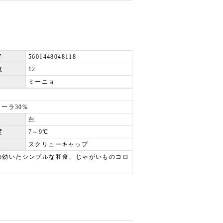
ド
5601448048118
数
12
ミーニョ
ーラ30%
白
度
7～9℃
スクリューキャップ
の効いたシンプルな和食、じゃがいものコロ