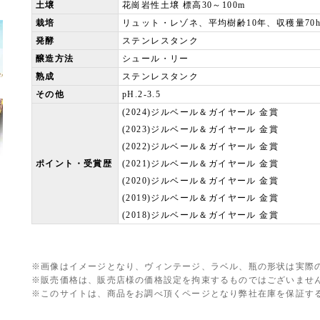
土壌
花崗岩性土壌 標高30～100m
栽培
リュット・レゾネ、平均樹齢10年、収穫量70hl
発酵
ステンレスタンク
醸造方法
シュール・リー
熟成
ステンレスタンク
その他
pH.2-3.5
(2024)ジルベール＆ガイヤール 金賞
(2023)ジルベール＆ガイヤール 金賞
(2022)ジルベール＆ガイヤール 金賞
ポイント・受賞歴
(2021)ジルベール＆ガイヤール 金賞
(2020)ジルベール＆ガイヤール 金賞
(2019)ジルベール＆ガイヤール 金賞
(2018)ジルベール＆ガイヤール 金賞
※画像はイメージとなり、ヴィンテージ、ラベル、瓶の形状は実際
※販売価格は、販売店様の価格設定を拘束するものではございませ
※このサイトは、商品をお調べ頂くページとなり弊社在庫を保証す